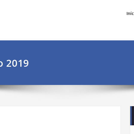
Iníc
o 2019