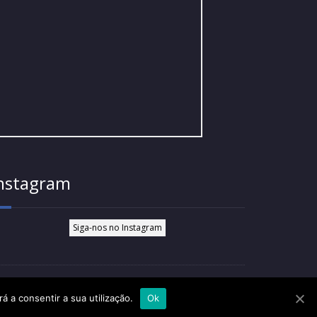
nstagram
Siga-nos no Instagram
amação Eletrónico
á a consentir a sua utilização.
Ok