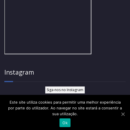
Instagram
Siga-nos no Instagram
Este site utiliza cookies para permitir uma melhor experiência
por parte do utilizador. Ao navegar no site estará a consentir a
sua utilização.
Fonseca e Saraiva 2021 | Todos os direitos reservados |
Acesso ao
Livro de Reclamação Eletrónico
Ok